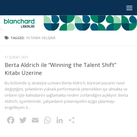
Skip to content
TAGGED:
YETENEK GELİŞİMİ
17 ŞUBAT 2021
Berta Aldrich ile “Winning the Talent Shift”
Kitabı Üzerine
Bu bölümde iş stratejisi uzmanı Berta Aldrich, küresel pazarın nasıl
değiştiğini, şirketlerin yüksek performanslı yetenekleri işe almakta ve
onların işte kalmalarını sağlamakta neden zorlandığını açıklıyor. Berta
Aldrich, işyerlerinde, çalışanların potansiyelini açığa çıkarmayı
engelleyen 3...
Facebook
Twitter
Email
WhatsApp
LinkedIn
Paylaş