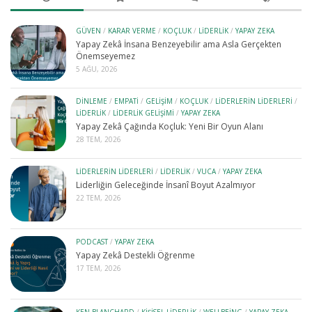
GÜVEN
/
KARAR VERME
/
KOÇLUK
/
LIDERLIK
/
YAPAY ZEKA
Yapay Zekâ İnsana Benzeyebilir ama Asla Gerçekten
Önemseyemez
5 AĞU, 2026
DINLEME
/
EMPATI
/
GELIŞIM
/
KOÇLUK
/
LIDERLERIN LIDERLERI
/
LIDERLIK
/
LIDERLIK GELIŞIMI
/
YAPAY ZEKA
Yapay Zekâ Çağında Koçluk: Yeni Bir Oyun Alanı
28 TEM, 2026
LIDERLERIN LIDERLERI
/
LIDERLIK
/
VUCA
/
YAPAY ZEKA
Liderliğin Geleceğinde İnsanî Boyut Azalmıyor
22 TEM, 2026
PODCAST
/
YAPAY ZEKA
Yapay Zekâ Destekli Öğrenme
17 TEM, 2026