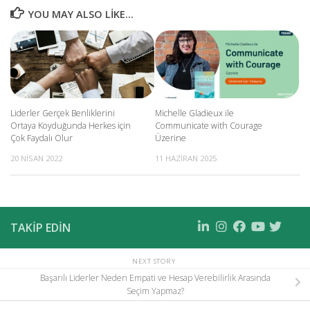
YOU MAY ALSO LIKE...
Liderler Gerçek Benliklerini
Michelle Gladieux ile
Ortaya Koyduğunda Herkes için
Communicate with Courage
Çok Faydalı Olur
Üzerine
20 NISAN 2022
11 HAZIRAN 2025
TAKIP EDIN
NEXT STORY
Başarılı Liderler Neden Empati ve Hesap Verebilirlik Arasında
Seçim Yapmaz?