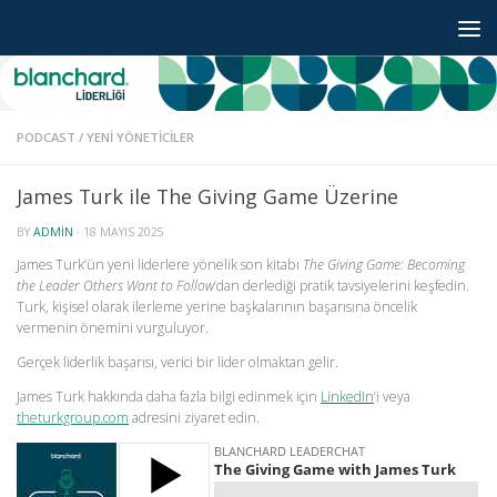
Skip to content
PODCAST
/
YENI YÖNETICILER
James Turk ile The Giving Game Üzerine
BY
ADMIN
·
18 MAYIS 2025
James Turk’ün yeni liderlere yönelik son kitabı
The Giving Game: Becoming
the Leader Others Want to Follow
‘dan derlediği pratik tavsiyelerini keşfedin.
Turk, kişisel olarak ilerleme yerine başkalarının başarısına öncelik
vermenin önemini vurguluyor.
Gerçek liderlik başarısı, verici bir lider olmaktan gelir.
James Turk hakkında daha fazla bilgi edinmek için
LinkedIn
‘i veya
theturkgroup.com
adresini ziyaret edin.