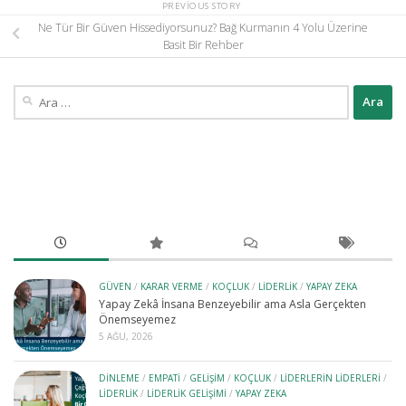
PREVIOUS STORY
Ne Tür Bir Güven Hissediyorsunuz? Bağ Kurmanın 4 Yolu Üzerine
Basit Bir Rehber
Arama:
GÜVEN
/
KARAR VERME
/
KOÇLUK
/
LIDERLIK
/
YAPAY ZEKA
Yapay Zekâ İnsana Benzeyebilir ama Asla Gerçekten
Önemseyemez
5 AĞU, 2026
DINLEME
/
EMPATI
/
GELIŞIM
/
KOÇLUK
/
LIDERLERIN LIDERLERI
/
LIDERLIK
/
LIDERLIK GELIŞIMI
/
YAPAY ZEKA