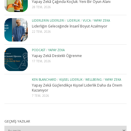
Yapay Zekâ Çağında Koçluk: Yeni Bir Oyun Alanı
28 TEM, 2026
LIDERLERIN LIDERLERI
/
LIDERLIK
/
VUCA
/
YAPAY ZEKA
Liderliğin Geleceğinde İnsanî Boyut Azalmıyor
22 TEM, 2026
PODCAST
/
YAPAY ZEKA
Yapay Zekâ Destekli Öğrenme
17 TEM, 2026
KEN BLANCHARD
/
KIŞISEL LIDERLIK
/
WELLBEING
/
YAPAY ZEKA
Yapay Zekâ Güçlendikçe Kişisel Liderlik Daha da Önem
Kazanıyor
7 TEM, 2026
GEÇMIŞ YAZILAR
Geçmiş