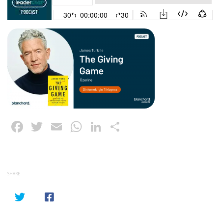
Facebook
Twitter
Email
WhatsApp
LinkedIn
Paylaş
SHARE